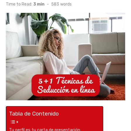
on
Time to Read:
3 min
-
583
words
Tabla de Contenido
Tu perfil es tu carta de presentación