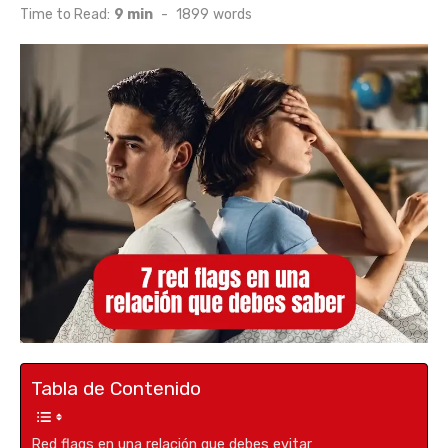
on
Time to Read:
9 min
-
1899
words
Tabla de Contenido
Red flags en una relación que debes evitar