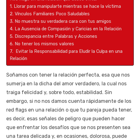
1. Llorar para manipularte mientras se hace la víctima
2. Vínculos Familiares Poco Saludables
3. No muestra su verdadera cara con tus amigos
4. La Ausencia de Compasión y Caricias en la Relación
5. Discrepancia entre Palabras y Acciones
6. No tener los mismos valores
7. Evitar la Responsabilidad para Eludir la Culpa en una
Relación
Soñamos con tener la relación perfecta, esa que nos
sumerja en la dicha del amor verdadero, la cual nos
traiga felicidad y, sobre todo, estabilidad. Sin
embargo, si no nos damos cuenta rápidamente de los
red flags en una relación o que tu pareja pueda tener,
es decir, esas señales de peligro que pueden hacer
que enfrentar los desafíos que se nos presenten sea
una tarea delicada y, en ocasiones, dolorosa, puede