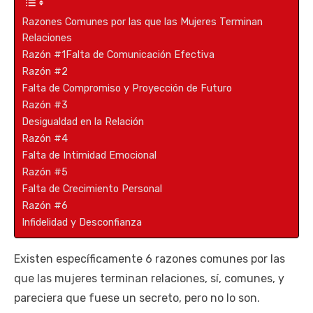
Razones Comunes por las que las Mujeres Terminan
Relaciones
Razón #1Falta de Comunicación Efectiva
Razón #2
Falta de Compromiso y Proyección de Futuro
Razón #3
Desigualdad en la Relación
Razón #4
Falta de Intimidad Emocional
Razón #5
Falta de Crecimiento Personal
Razón #6
Infidelidad y Desconfianza
Existen específicamente 6 razones comunes por las
que las mujeres terminan relaciones, sí, comunes, y
pareciera que fuese un secreto, pero no lo son.