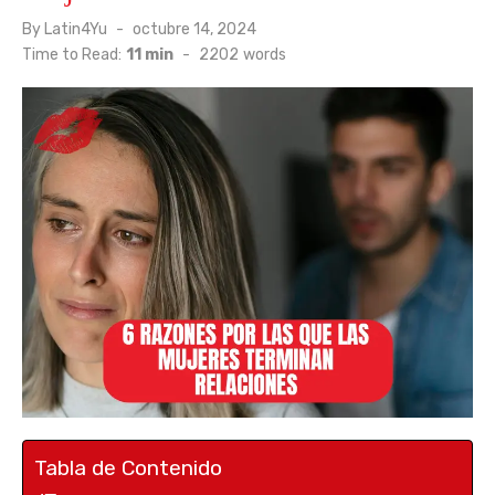
Posted
By
Latin4Yu
octubre 14, 2024
on
Time to Read:
11 min
-
2202
words
Tabla de Contenido