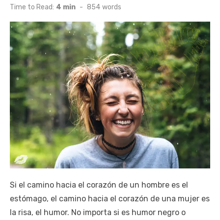
on
Time to Read:
4 min
-
854
words
Si el camino hacia el corazón de un hombre es el
estómago, el camino hacia el corazón de una mujer es
la risa, el humor. No importa si es humor negro o