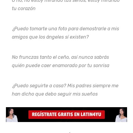
O no, no estoy mirando tus senos, estoy mirando
tu corazón
¿Puedo tomarte una foto para demostrarle a mis
amigos que los ángeles sí existen?
No frunczas tanto el ceño, así nunca sabrás
quién puede caer enamorado por tu sonrisa
¿Puedo seguirte a casa? Mis padres siempre me
han dicho que debo seguir mis sueños